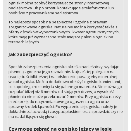
ognisk można zdobyć korzystając ze strony internetowej
nadleśnictwa lub po prostu kontaktując się telefonicznie lub
osobiście z pracownikami nadleśnictwa.
To najlepszy sposób na bezpieczne i zgodne z prawem
zorganizowanie ogniska. Naturalnie można korzystać także z
oferty ośrodków wypoczynkowych i kwater agroturystycznych,
które mają już wyznaczone stałe miejsca palenia ognisk na
terenach leśnych.
Jak zabezpieczyć ognisko?
Sposób zabezpieczenia ogniska określa nadleśniczy, wydając
pisemną zgodę na jego rozpalenie. Najczęściej polega to na
usunięciu ściółki leśnej i na odsłonięciu pasa gleby mineralnej
wokół ogniska. Można dodatkowo obłożyć ognisko kamieniami,
co zapobiega rozsunięciu się palonego materiału. Nie można go
rozpalać bliżej niż 6 metrów od stojących drzew, a wysokość
płomienia nie może przekraczać 2 metrów. Przy ognisku należy
mieć sprzęt do natychmiastowego ugaszenia ognia oraz
sprawny środek łączności. Po wypaleniu się ogniska należy je
dokładnie zalać wodą i zasypać piaskiem oraz sprawdzić czy nie
ma nadal tlących się głowni.
Czy mogę zebrać na ognisko leżący w lesie