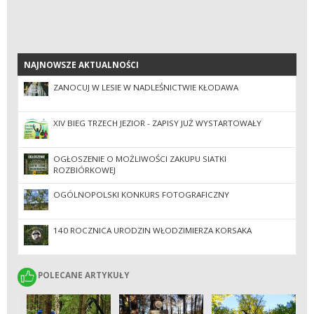
NAJNOWSZE AKTUALNOŚCI
NAJNOWSZE AKTUALNOŚCI
ZANOCUJ W LESIE W NADLEŚNICTWIE KŁODAWA
XIV BIEG TRZECH JEZIOR - ZAPISY JUŻ WYSTARTOWAŁY
OGŁOSZENIE O MOŻLIWOŚCI ZAKUPU SIATKI
ROZBIÓRKOWEJ
OGÓLNOPOLSKI KONKURS FOTOGRAFICZNY
140 ROCZNICA URODZIN WŁODZIMIERZA KORSAKA
POLECANE ARTYKUŁY
POLECANE ARTYKUŁY