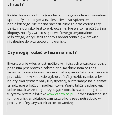
chrust?
Każde drewno pochodzące z lasu podlega ewidencji i zasadom
sprzedaży ustalonym w nadleśnictwie zarządzeniem
nadleśniczego. Nie można samodzielnie zbierać chrustu czy
gałęzi na ognisko. Jest to wykroczenie. Nie warto narażać się na
kłopoty. Należy zwrócić się do właściwego terytorialnie
leśniczego, który ustali zasady zaopatrzenia się w drewno
niezbędne do przygotowania ogniska.
Czy mogę rozbić w lesie namiot?
Biwakowanie w lesie jest możliwe w miejscach wyznaczonych, a
poza nimi jest prawnie zabronione. Rozbicie namiotu bez
zezwolenia naraża nas na wiele niebezpieczeństw oraz na karę
przewidzianą w kodeksie wykroczeń. Aby rozbić namiot w lesie
należy skorzystać z bazy turystycznej, a informacje na jej temat
znajdziecie w każdym nadleśnictwie. Warto także zaplanować
sobie biwak wcześniej korzystając z portalu stworzonego dla
turystów przez leśników:
www.czaswlas.pl
. Oprócz informacji na
temat ognisk znajdziecie tam wszystko, czego potrzebuje w
praktyce leśny turysta. Klikajcie po wiedzę!