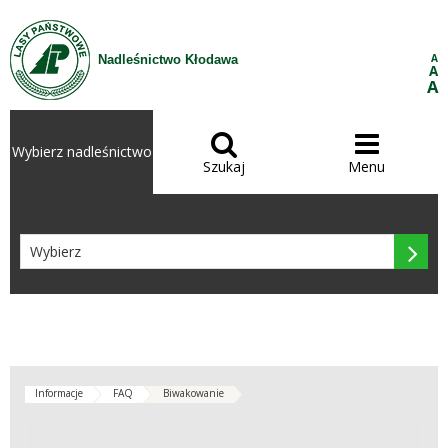
Przejdź do treści
A
Nadleśnictwo Kłodawa
A
A


Wybierz nadleśnictwo
Szukaj
Menu

Informacje
FAQ
Biwakowanie