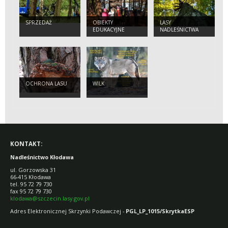
SPRZEDAŻ
OBIEKTY
LASY
EDUKACYJNE
NADLEŚNICTWA
KŁODAWA
OCHRONA LASU
WILK
KONTAKT:
Nadleśnictwo Kłodawa
ul. Gorzowska 31
66-415 Kłodawa
tel. 95 72 79 730
fax 95 72 79 730
klodawa@szczecin.lasy.gov.pl
Adres Elektronicznej Skrzynki Podawczej -
PGL_LP_1015/SkrytkaESP