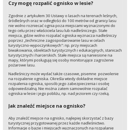
Czy mogę rozpalić ognisko w lesie?
Zgodnie z artykułem 30 Ustawy o lasach na terenach leśnych,
śródleśnych oraz w odległości do 100 metrów od granicy lasu
nie wolno rozniecać ognia poza miejscami wyznaczonymi do
tego celu przez właściciela lasu lub nadleśniczego. Stałe
miejsca, gdzie wolno rozpalać ogniska wyznacza nadleśniczy
poprzez „techniczne zagospodarowanie lasu w celach
turystyczno-wypoczynkowych": np. przy miejscach
biwakowania, obiektach turystycznych i edukacyjnych, stanicach
turystycznych i harcerskich. Stałe miejsca są naniesione na
mapy, którymi posługują się osoby monitorujące zagrożenie
pożarowe lasu.
Nadleśniczy może wydać także czasowe, pisemne pozwolenie
na rozpalenie ogniska. Określa wtedy dokładne miejsce
rozpalenia ogniska, sposób jego zabezpieczenia i osobę
odpowiedzialną. Nie można zatem samowolnie rozpalać
ogniska w lesie i jego pobliżu, np. nad jeziorem czy rzeką.
Jak znaleźć miejsce na ognisko?
Aby znaleźć miejsce na ognisko, najlepiej skorzystać z bazy
turystycznej przygotowanej przez każde nadleśnictwo.
Informacje o bazie i miejscach wyznaczonych na rozpalanie