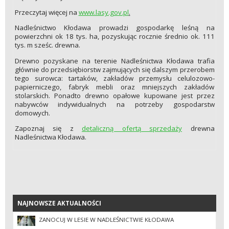
Przeczytaj więcej na
www.lasy.gov.pl
.
Nadleśnictwo Kłodawa prowadzi gospodarkę leśną na
powierzchni ok 18 tys. ha, pozyskując rocznie średnio ok. 111
tys. m sześc. drewna.
Drewno pozyskane na terenie Nadleśnictwa Kłodawa trafia
głównie do przedsiębiorstw zajmujących się dalszym przerobem
tego surowca: tartaków, zakładów przemysłu celulozowo-
papierniczego, fabryk mebli oraz mniejszych zakładów
stolarskich. Ponadto drewno opałowe kupowane jest przez
nabywców indywidualnych na potrzeby gospodarstw
domowych.
Zapoznaj się z
detaliczną ofertą sprzedaży
drewna
Nadleśnictwa Kłodawa.
NAJNOWSZE AKTUALNOŚCI
NAJNOWSZE AKTUALNOŚCI
ZANOCUJ W LESIE W NADLEŚNICTWIE KŁODAWA