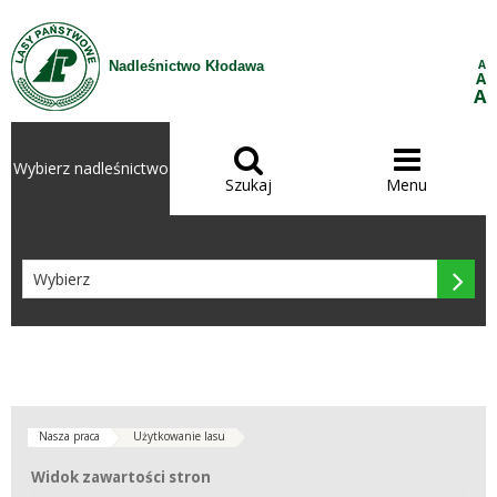
Przejdź do treści
A
Nadleśnictwo Kłodawa
A
A


Wybierz nadleśnictwo
Szukaj
Menu

Nasza praca
Użytkowanie lasu
Widok zawartości stron
Widok zawartości stron