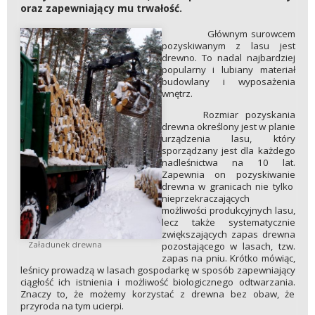
oraz zapewniający mu trwałość.
Głównym surowcem
pozyskiwanym z lasu jest
drewno. To nadal najbardziej
popularny i lubiany materiał
budowlany i wyposażenia
wnętrz.
Rozmiar pozyskania
drewna określony jest w planie
urządzenia lasu, który
sporządzany jest dla każdego
nadleśnictwa na 10 lat.
Zapewnia on pozyskiwanie
drewna w granicach nie tylko
nieprzekraczających
możliwości produkcyjnych lasu,
lecz także systematycznie
zwiększających zapas drewna
Załadunek drewna
pozostającego w lasach, tzw.
zapas na pniu. Krótko mówiąc,
leśnicy prowadzą w lasach gospodarkę w sposób zapewniający
ciągłość ich istnienia i możliwość biologicznego odtwarzania.
Znaczy to, że możemy korzystać z drewna bez obaw, że
przyroda na tym ucierpi.