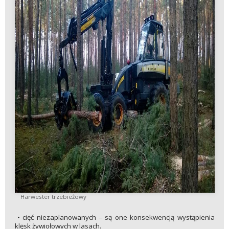
Harwester trzebieżowy
• cięć niezaplanowanych – są one konsekwencją wystąpienia
klęsk żywiołowych w lasach.