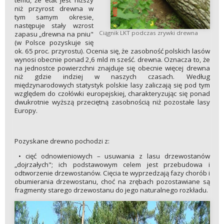
temu, że etat jest niższy
niż przyrost drewna w
tym samym okresie,
następuje stały wzrost
Ciągnik LKT podczas zrywki drewna
zapasu „drewna na pniu"
(w Polsce pozyskuje się
ok. 65 proc. przyrostu). Ocenia się, że zasobność polskich lasów
wynosi obecnie ponad 2,6 mld m sześć. drewna. Oznacza to, że
na jednostce powierzchni znajduje się obecnie więcej drewna
niż gdzie indziej w naszych czasach. Według
międzynarodowych statystyk polskie lasy zaliczają się pod tym
względem do czołówki europejskiej, charakteryzując się ponad
dwukrotnie wyższą przeciętną zasobnością niż pozostałe lasy
Europy.
Pozyskane drewno pochodzi z:
• cięć odnowieniowych – usuwania z lasu drzewostanów
„dojrzałych"; ich podstawowym celem jest przebudowa i
odtworzenie drzewostanów. Cięcia te wyprzedzają fazy chorób i
obumierania drzewostanu, choć na zrębach pozostawiane są
fragmenty starego drzewostanu do jego naturalnego rozkładu.