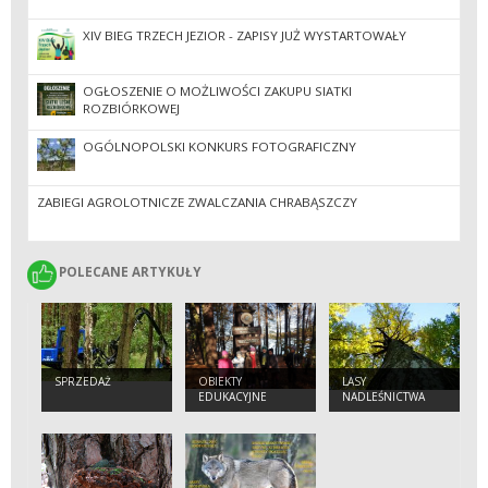
XIV BIEG TRZECH JEZIOR - ZAPISY JUŻ WYSTARTOWAŁY
OGŁOSZENIE O MOŻLIWOŚCI ZAKUPU SIATKI
ROZBIÓRKOWEJ
OGÓLNOPOLSKI KONKURS FOTOGRAFICZNY
ZABIEGI AGROLOTNICZE ZWALCZANIA CHRABĄSZCZY
POLECANE ARTYKUŁY
POLECANE ARTYKUŁY
SPRZEDAŻ
OBIEKTY
LASY
EDUKACYJNE
NADLEŚNICTWA
KŁODAWA