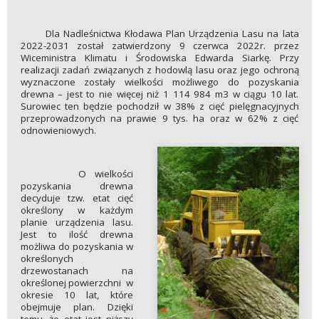
Dla Nadleśnictwa Kłodawa Plan Urządzenia Lasu na lata
2022-2031 został zatwierdzony 9 czerwca 2022r. przez
Wiceministra Klimatu i Środowiska Edwarda Siarkę. Przy
realizacji zadań związanych z hodowlą lasu oraz jego ochroną
wyznaczone zostały wielkości możliwego do pozyskania
drewna – jest to nie więcej niż 1 114 984 m3 w ciągu 10 lat.
Surowiec ten będzie pochodził w 38% z cięć pielęgnacyjnych
przeprowadzonych na prawie 9 tys. ha oraz w 62% z cięć
odnowieniowych.
O wielkości
pozyskania drewna
decyduje tzw. etat cięć
określony w każdym
planie urządzenia lasu.
Jest to ilość drewna
możliwa do pozyskania w
określonych
drzewostanach na
określonej powierzchni w
okresie 10 lat, które
obejmuje plan. Dzięki