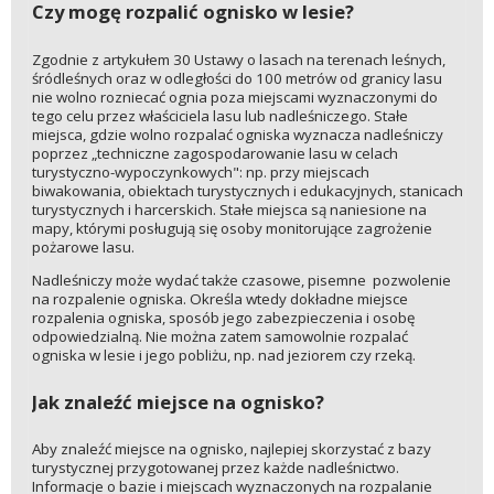
Czy mogę rozpalić ognisko w lesie?
Zgodnie z artykułem 30 Ustawy o lasach na terenach leśnych,
śródleśnych oraz w odległości do 100 metrów od granicy lasu
nie wolno rozniecać ognia poza miejscami wyznaczonymi do
tego celu przez właściciela lasu lub nadleśniczego. Stałe
miejsca, gdzie wolno rozpalać ogniska wyznacza nadleśniczy
poprzez „techniczne zagospodarowanie lasu w celach
turystyczno-wypoczynkowych": np. przy miejscach
biwakowania, obiektach turystycznych i edukacyjnych, stanicach
turystycznych i harcerskich. Stałe miejsca są naniesione na
mapy, którymi posługują się osoby monitorujące zagrożenie
pożarowe lasu.
Nadleśniczy może wydać także czasowe, pisemne pozwolenie
na rozpalenie ogniska. Określa wtedy dokładne miejsce
rozpalenia ogniska, sposób jego zabezpieczenia i osobę
odpowiedzialną. Nie można zatem samowolnie rozpalać
ogniska w lesie i jego pobliżu, np. nad jeziorem czy rzeką.
Jak znaleźć miejsce na ognisko?
Aby znaleźć miejsce na ognisko, najlepiej skorzystać z bazy
turystycznej przygotowanej przez każde nadleśnictwo.
Informacje o bazie i miejscach wyznaczonych na rozpalanie