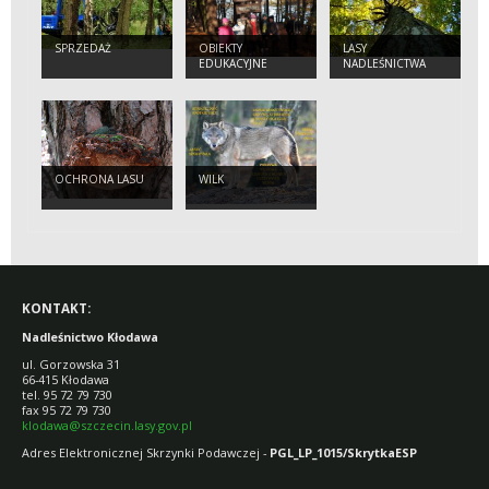
SPRZEDAŻ
OBIEKTY
LASY
EDUKACYJNE
NADLEŚNICTWA
KŁODAWA
OCHRONA LASU
WILK
KONTAKT:
Nadleśnictwo Kłodawa
ul. Gorzowska 31
66-415 Kłodawa
tel. 95 72 79 730
fax 95 72 79 730
klodawa@szczecin.lasy.gov.pl
Adres Elektronicznej Skrzynki Podawczej -
PGL_LP_1015/SkrytkaESP