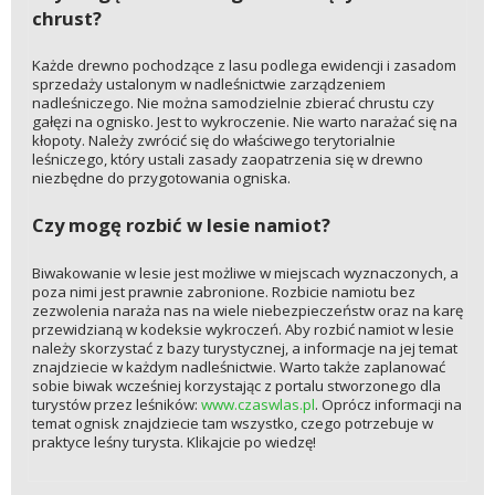
chrust?
Każde drewno pochodzące z lasu podlega ewidencji i zasadom
sprzedaży ustalonym w nadleśnictwie zarządzeniem
nadleśniczego. Nie można samodzielnie zbierać chrustu czy
gałęzi na ognisko. Jest to wykroczenie. Nie warto narażać się na
kłopoty. Należy zwrócić się do właściwego terytorialnie
leśniczego, który ustali zasady zaopatrzenia się w drewno
niezbędne do przygotowania ogniska.
Czy mogę rozbić w lesie namiot?
Biwakowanie w lesie jest możliwe w miejscach wyznaczonych, a
poza nimi jest prawnie zabronione. Rozbicie namiotu bez
zezwolenia naraża nas na wiele niebezpieczeństw oraz na karę
przewidzianą w kodeksie wykroczeń. Aby rozbić namiot w lesie
należy skorzystać z bazy turystycznej, a informacje na jej temat
znajdziecie w każdym nadleśnictwie. Warto także zaplanować
sobie biwak wcześniej korzystając z portalu stworzonego dla
turystów przez leśników:
www.czaswlas.pl
. Oprócz informacji na
temat ognisk znajdziecie tam wszystko, czego potrzebuje w
praktyce leśny turysta. Klikajcie po wiedzę!