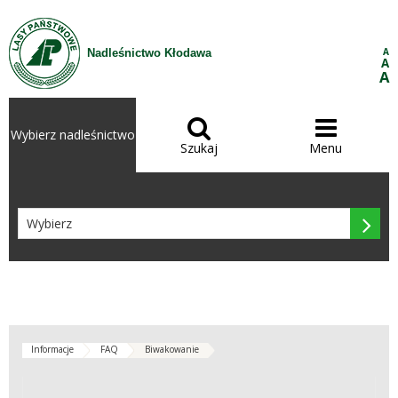
Przejdź do treści
A
Nadleśnictwo Kłodawa
A
A


Wybierz nadleśnictwo
Szukaj
Menu

Informacje
FAQ
Biwakowanie