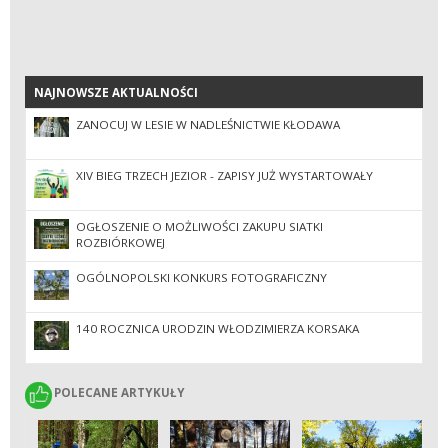
NAJNOWSZE AKTUALNOŚCI
NAJNOWSZE AKTUALNOŚCI
ZANOCUJ W LESIE W NADLEŚNICTWIE KŁODAWA
XIV BIEG TRZECH JEZIOR - ZAPISY JUŻ WYSTARTOWAŁY
OGŁOSZENIE O MOŻLIWOŚCI ZAKUPU SIATKI
ROZBIÓRKOWEJ
OGÓLNOPOLSKI KONKURS FOTOGRAFICZNY
140 ROCZNICA URODZIN WŁODZIMIERZA KORSAKA
POLECANE ARTYKUŁY
POLECANE ARTYKUŁY