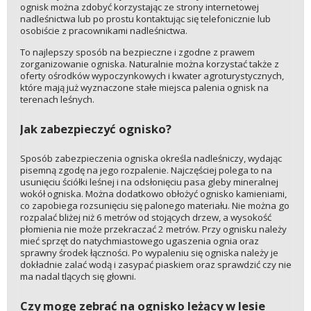
ognisk można zdobyć korzystając ze strony internetowej
nadleśnictwa lub po prostu kontaktując się telefonicznie lub
osobiście z pracownikami nadleśnictwa.
To najlepszy sposób na bezpieczne i zgodne z prawem
zorganizowanie ogniska. Naturalnie można korzystać także z
oferty ośrodków wypoczynkowych i kwater agroturystycznych,
które mają już wyznaczone stałe miejsca palenia ognisk na
terenach leśnych.
Jak zabezpieczyć ognisko?
Sposób zabezpieczenia ogniska określa nadleśniczy, wydając
pisemną zgodę na jego rozpalenie. Najczęściej polega to na
usunięciu ściółki leśnej i na odsłonięciu pasa gleby mineralnej
wokół ogniska. Można dodatkowo obłożyć ognisko kamieniami,
co zapobiega rozsunięciu się palonego materiału. Nie można go
rozpalać bliżej niż 6 metrów od stojących drzew, a wysokość
płomienia nie może przekraczać 2 metrów. Przy ognisku należy
mieć sprzęt do natychmiastowego ugaszenia ognia oraz
sprawny środek łączności. Po wypaleniu się ogniska należy je
dokładnie zalać wodą i zasypać piaskiem oraz sprawdzić czy nie
ma nadal tlących się głowni.
Czy mogę zebrać na ognisko leżący w lesie